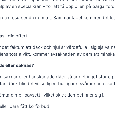
lp av en specialkran – för att få upp bilen på bärgarfor
g och resurser än normalt. Sammantaget kommer det leda 
 i din offert.
et faktum att däck och hjul är värdefulla i sig själva n
 bilens totala vikt, kommer avsaknaden av dem att minsk
e eller saknas?
n saknar eller har skadade däck så är det inget större p
an däck blir det visserligen bullrigare, svårare och ska
a din bil oavsett i vilket skick den befinner sig i.
ller bara fått körförbud.