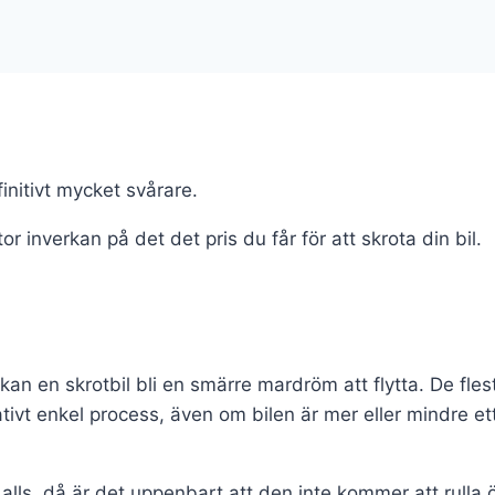
finitivt mycket svårare.
inverkan på det det pris du får för att skrota din bil.
n en skrotbil bli en smärre mardröm att flytta. De flest
ivt enkel process, även om bilen är mer eller mindre ett fa
ul alls, då är det uppenbart att den inte kommer att rull