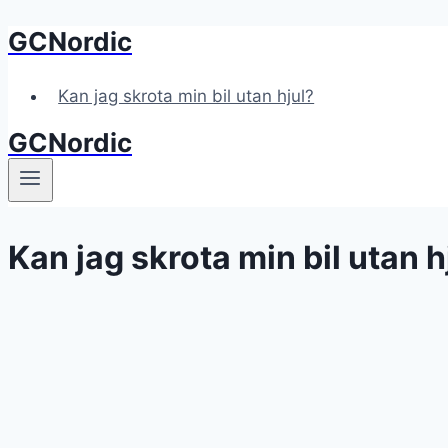
GCNordic
Skip
to
content
Kan jag skrota min bil utan hjul?
GCNordic
Kan jag skrota min bil utan h