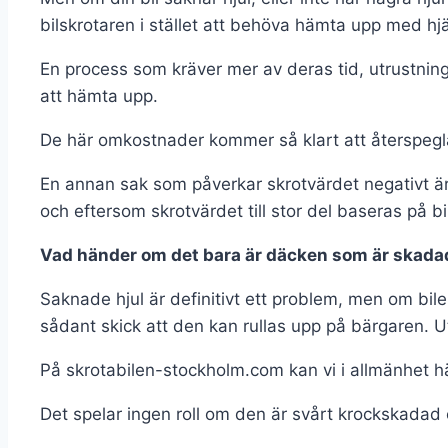
bilskrotaren i stället att behöva hämta upp med hjä
En process som kräver mer av deras tid, utrustnin
att hämta upp.
De här omkostnader kommer så klart att återspeglas
En annan sak som påverkar skrotvärdet negativt är d
och eftersom skrotvärdet till stor del baseras på
Vad händer om det bara är däcken som är skadad
Saknade hjul är definitivt ett problem, men om bile
sådant skick att den kan rullas upp på bärgaren. Ut
På skrotabilen-stockholm.com kan vi i allmänhet hämt
Det spelar ingen roll om den är svårt krockskadad e